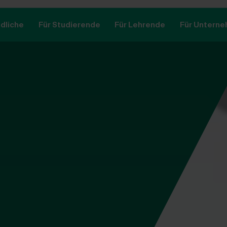
dliche
Für Studierende
Für Lehrende
Für Untern