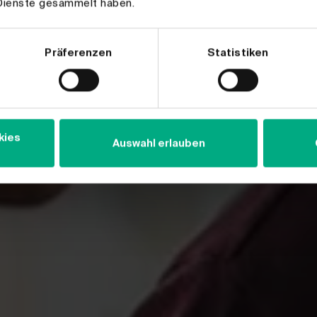
Dienste gesammelt haben.
 auch!
- und
Präferenzen
Statistiken
n,
Thema für
kies
Auswahl erlauben