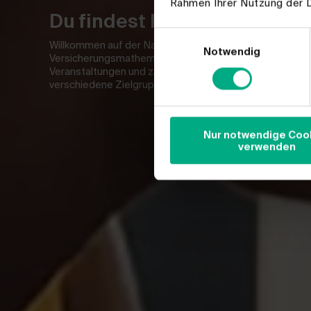
Rahmen Ihrer Nutzung der 
Du findest Mathe cool? - Wir
Einwilligungsauswahl
Willkommen auf der Nachwuchsseite zum Thema Finanz
Notwendig
Versicherungsmathematik. Hier findest du Informatione
Veranstaltungen und zahlreiche Materialien zu diesem 
verschiedene Zielgruppen.
Nur notwendige Coo
verwenden