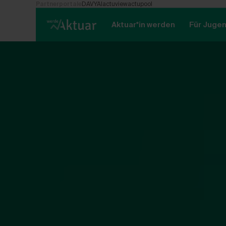
Partnerportale
DAV
YAI
actuview
actupool
Hauptregion der Seite anspringen
Aktuar*in werden
Für Jugen