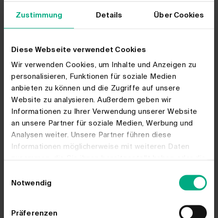
Zustimmung
Details
Über Cookies
Fragen zum Thema Geld und Finanzen sind zentral in der
modernen Welt, sowohl im privaten als auch im beruflichen
Lebensbereich. Auch aus dem Mathematikunterricht ist die
Diese Webseite verwendet Cookies
Zinsrechnung nicht wegzudenken. Für die Durchdringung
des Themas Zinsrechnung und einen selbstbewussten
Wir verwenden Cookies, um Inhalte und Anzeigen zu
Umgang mit Begriffen wie Rendite, Zinseszins und Barwert
personalisieren, Funktionen für soziale Medien
ist der Begriff des Zinses unabdingbar und essenziell.
anbieten zu können und die Zugriffe auf unsere
Diese Unterrichtseinheit versucht, Schüler*innen einen
elementaren und praxisnahen Einstieg in den
Website zu analysieren. Außerdem geben wir
Themenkomplex zu ermöglichen und behält dabei
Informationen zu Ihrer Verwendung unserer Website
durchweg Bezug zur Lebenswelt von Jugendlichen. Sie
an unsere Partner für soziale Medien, Werbung und
bildet eine Basis für mögliche weiterführende Themen wie
Inflation und Deflation, Kapitalanlageprodukte und
Analysen weiter. Unsere Partner führen diese
Investition unter Unsicherheit, Versicherung und Vorsorge
Informationen möglicherweise mit weiteren Daten
sowie Fragen der Makroökonomie und Wirtschaftspolitik.
zusammen, die Sie ihnen bereitgestellt haben oder die
sie im Rahmen Ihrer Nutzung der Dienste gesammelt
Hier geht es zum
Downloadbereich
Einwilligungsauswahl
haben.
Notwendig
Band 4:
Lebensversicherungsmathematik
Präferenzen