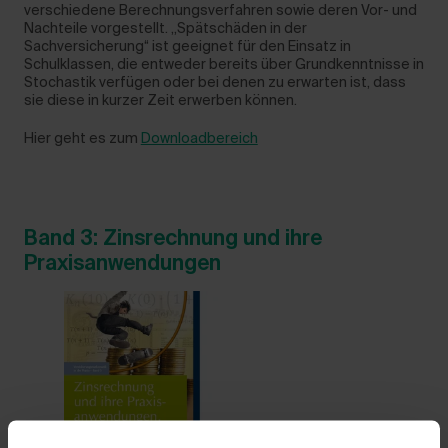
verschiedene Berechnungsverfahren sowie deren Vor- und
Nachteile vorgestellt. „Spätschäden in der
Sachversicherung“ ist geeignet für den Einsatz in
Schulklassen, die entweder bereits über Grundkenntnisse in
Stochastik verfügen oder bei denen zu erwarten ist, dass
sie diese in kurzer Zeit erwerben können.
Hier geht es zum
Downloadbereich
Band 3: Zinsrechnung und ihre
Praxisanwendungen