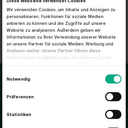
Diese Webseite verwendet Cookies
11. - 13.11.2026
|
Günzburg/Donau
|
DGVFM-
Nachwuchsveranstaltung
Wir verwenden Cookies, um Inhalte und Anzeigen zu
Workshop für
personalisieren, Funktionen für soziale Medien
Nachwuchsmathematiker*innen
anbieten zu können und die Zugriffe auf unsere
Website zu analysieren. Außerdem geben wir
Informationen zu Ihrer Verwendung unserer Website
an unsere Partner für soziale Medien, Werbung und
Analysen weiter. Unsere Partner führen diese
Informationen möglicherweise mit weiteren Daten
zusammen, die Sie ihnen bereitgestellt haben oder die
sie im Rahmen Ihrer Nutzung der Dienste gesammelt
Einwilligungsauswahl
haben.
Notwendig
Präferenzen
Statistiken