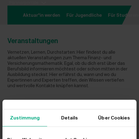
Partnerportale
Hauptregion der Seite anspringen
Aktuar*in werden
Für Jugendliche
Für Studieren
Veranstaltungen
Vernetzen, Lernen, Durchstarten: Hier findest du alle
aktuellen Veranstaltungen zum Thema Finanz- und
Versicherungsmathematik. Egal, ob du dich erst über das
Berufsbild informieren möchtest oder schon mitten in der
Ausbildung steckst: Hier erfährst du, wann und wo du
Expertinnen und Experten treffen, dein Wissen vertiefen
und wertvolle Kontakte knüpfen kannst.
Zustimmung
Details
Über Cookies
DGVFM-Nachwuchsveranstaltung